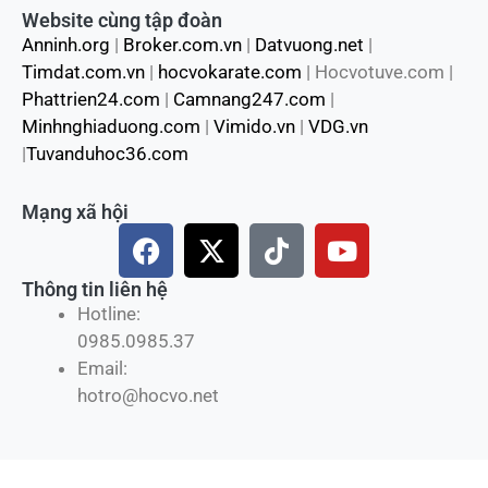
Website cùng tập đoàn
Anninh.org
|
Broker.com.vn
|
Datvuong.net
|
Timdat.com.vn
|
hocvokarate.com
| Hocvotuve.com |
Phattrien24.com
|
Camnang247.com
|
Minhnghiaduong.com
|
Vimido.vn
|
VDG.vn
|
Tuvanduhoc36.com
Mạng xã hội
F
X
T
Y
a
-
i
o
c
t
k
u
Thông tin liên hệ
e
w
t
t
Hotline:
b
i
o
u
0985.0985.37
o
t
k
b
Email:
o
t
e
hotro@hocvo.net
k
e
r