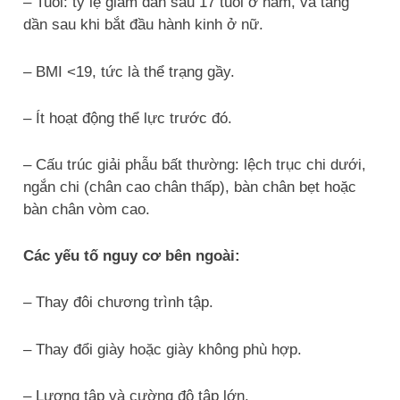
– Tuổi: tỷ lệ giảm dần sau 17 tuổi ở nam, và tăng
dần sau khi bắt đầu hành kinh ở nữ.
– BMI <19, tức là thể trạng gầy.
– Ít hoạt động thể lực trước đó.
– Cấu trúc giải phẫu bất thường: lệch trục chi dưới,
ngắn chi (chân cao chân thấp), bàn chân bẹt hoặc
bàn chân vòm cao.
Các yếu tố nguy cơ bên ngoài:
– Thay đôi chương trình tập.
– Thay đổi giày hoặc giày không phù hợp.
– Lượng tập và cường độ tập lớn.