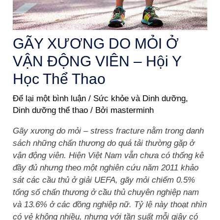
GÃY XƯƠNG DO MỎI Ở
VẬN ĐỘNG VIÊN – Hội Y
Học Thể Thao
Để lại một bình luận
/
Sức khỏe và Dinh dưỡng
,
Dinh dưỡng thể thao
/ Bởi
masterminh
Gãy xương do mỏi – stress fracture nằm trong danh
sách những chấn thương do quá tải thường gặp ở
vận động viên. Hiện Việt Nam vẫn chưa có thống kê
đầy đủ nhưng theo một nghiên cứu năm 2011 khảo
sát các cầu thủ ở giải UEFA, gãy mỏi chiếm 0.5%
tổng số chấn thương ở cầu thủ chuyên nghiệp nam
và 13.6% ở các đồng nghiệp nữ. Tỷ lệ này thoạt nhìn
có vẻ không nhiều, nhưng với tần suất mỗi giây có