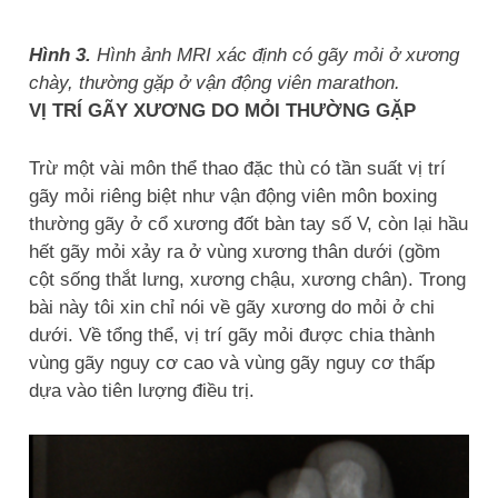
Hình 3.
Hình ảnh MRI xác định có gãy mỏi ở xương
chày, thường gặp ở vận động viên marathon.
VỊ TRÍ GÃY XƯƠNG DO MỎI THƯỜNG GẶP
Trừ một vài môn thể thao đặc thù có tần suất vị trí
gãy mỏi riêng biệt như vận động viên môn boxing
thường gãy ở cổ xương đốt bàn tay số V, còn lại hầu
hết gãy mỏi xảy ra ở vùng xương thân dưới (gồm
cột sống thắt lưng, xương chậu, xương chân). Trong
bài này tôi xin chỉ nói về gãy xương do mỏi ở chi
dưới. Về tổng thể, vị trí gãy mỏi được chia thành
vùng gãy nguy cơ cao và vùng gãy nguy cơ thấp
dựa vào tiên lượng điều trị.