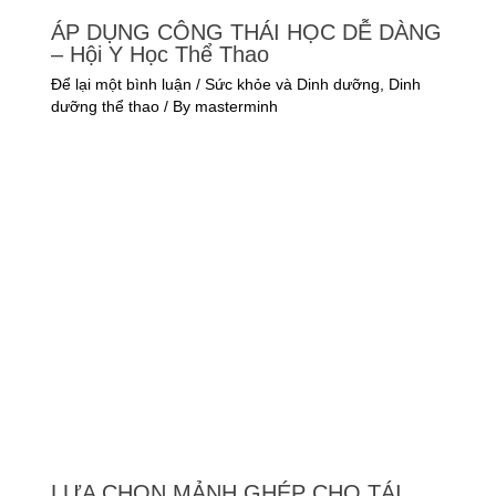
ÁP DỤNG CÔNG THÁI HỌC DỄ DÀNG
– Hội Y Học Thể Thao
Để lại một bình luận
/
Sức khỏe và Dinh dưỡng
,
Dinh
dưỡng thể thao
/ By
masterminh
LỰA CHỌN MẢNH GHÉP CHO TÁI