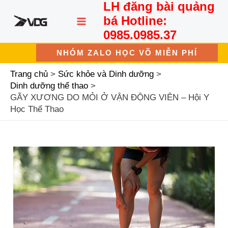
LH đăng bài quảng
Nhảy
MAIN
tới
bá Hotline:
nội
MENU
0985.0985.37
dung
NHÓM ZALO HỌC VÕ MIỄN PHÍ
Trang chủ
Sức khỏe và Dinh dưỡng
Dinh dưỡng thể thao
GÃY XƯƠNG DO MỎI Ở VẬN ĐỘNG VIÊN – Hội Y
Học Thể Thao