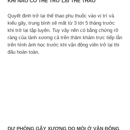
KHI NÀO CÓ THỂ TRỞ LẠI THỂ THAO
Quyết định trở lại thể thao phụ thuộc vào vị trí và
kiểu gãy, trung bình sẽ mất từ 3 tới 5 tháng trước
khi trở lại tập luyện. Tuy vậy nên có bằng chứng rõ
ràng của lành xương cả trên thăm khám trực tiếp lẫn
trên hình ảnh học trước khi vận động viên trở lại thi
đấu hoàn toàn.
DỰ PHÒNG GÃY XƯƠNG DO MỎI Ở VẬN ĐỘNG