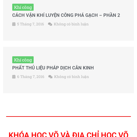
Khí công
CÁCH VẬN KHÍ LUYỆN CÔNG PHÁ GẠCH – PHẦN 2
5 Tháng 7, 2016
Không có bình luận
Khí công
PHẤT THỦ LIỆU PHÁP DỊCH CÂN KINH
6 Tháng 7, 2016
Không có bình luận
KHÓA HỌC VÕ VÀ ĐỊA CHỈ HỌC VÕ