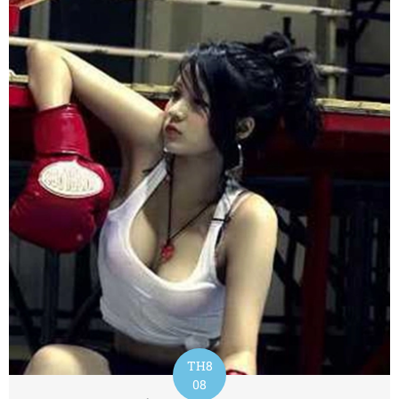
TH8
08