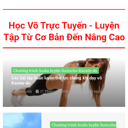
Học Võ Trực Tuyến - Luyện
Tập Từ Cơ Bản Đến Nâng Cao
Chương trình huấn luyện Suzucho Karate-do
Các bài tập huấn luyện thể lực chung khi dạy võ
Karate-do
masterminh
17 Tháng 12, 2018
Không có bình luận
Chương trình huấn luyện Suzucho