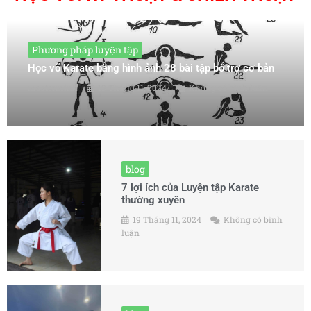
Phương pháp luyện tập
Học võ Karate bằng hình ảnh 28 bài tập bổ trợ cơ bản
masterminh
19 Tháng 11, 2024
Không có bình luận
blog
7 lợi ích của Luyện tập Karate
thường xuyên
19 Tháng 11, 2024
Không có bình
luận