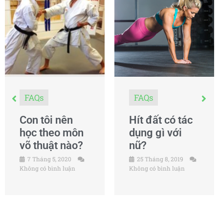
FAQs
FAQs
Con tôi nên
Hít đất có tác
học theo môn
dụng gì với
võ thuật nào?
nữ?
7 Tháng 5, 2020
25 Tháng 8, 2019
Không có bình luận
Không có bình luận