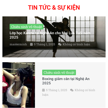
TIN TỨC & SỰ KIỆN
Chiêu sinh võ thuật
Lớp học Karate tại Nghệ An cho Mọi Lứa Tuổi năm
2025
masterminh
5 Tháng 1, 2025
Không có bình luận
Chiêu sinh võ thuật
Boxing giảm cân tại Nghệ An
2025
5 Tháng 1, 2025
Không có bình
luận