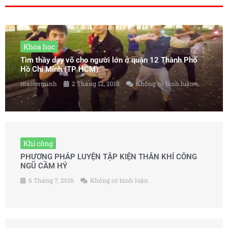
Khóa học
Tìm thầy dạy võ cho người lớn ở quận 12 Thành Phố
Hồ Chí Minh (TP HCM)
masterminh
2 Tháng 12, 2018
Không có bình luận
Khí công
PHƯƠNG PHÁP LUYỆN TẬP KIỆN THÂN KHÍ CÔNG
NGŨ CẦM HÝ
6 Tháng 7, 2016
Không có bình luận