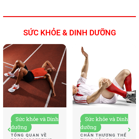
SỨC KHỎE & DINH DƯỠNG
Sức khỏe và Dinh
Sức khỏe và Dinh
dưỡng
dưỡng
TỔNG QUAN VỀ
CHẤN THƯƠNG THỂ