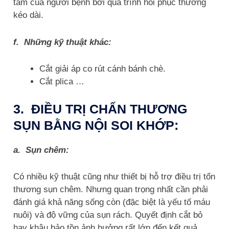
tâm của người bệnh bởi quá trình hồi phục thường
kéo dài.
f. Những kỹ thuật khác:
Cắt giải áp co rút cánh bánh chè.
Cắt plica …
3. ĐIỀU TRỊ CHẤN THƯƠNG
SỤN BẰNG NỘI SOI KHỚP:
a. Sụn chêm:
Có nhiều kỹ thuật cũng như thiết bị hỗ trợ điều trị tổn
thương sụn chêm. Nhưng quan trọng nhất cần phải
đánh giá khả năng sống còn (đặc biệt là yếu tố máu
nuôi) và độ vững của sụn rách. Quyết định cắt bỏ
hay khâu bảo tồn ảnh hưởng rất lớn đến kết quả