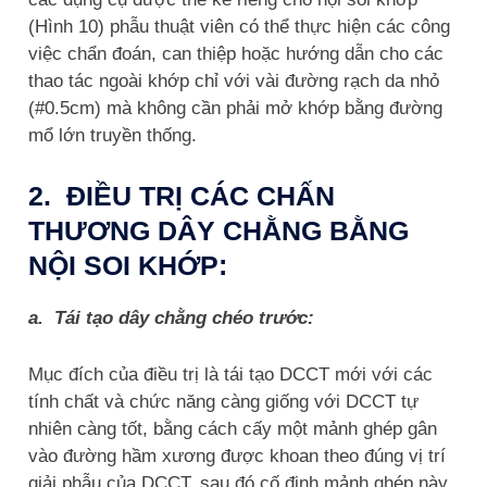
(Hình 10) phẫu thuật viên có thể thực hiện các công
việc chẩn đoán, can thiệp hoặc hướng dẫn cho các
thao tác ngoài khớp chỉ với vài đường rạch da nhỏ
(#0.5cm) mà không cần phải mở khớp bằng đường
mổ lớn truyền thống.
2. ĐIỀU TRỊ CÁC CHẤN
THƯƠNG DÂY CHẰNG BẰNG
NỘI SOI KHỚP:
a. Tái tạo dây chằng chéo trước:
Mục đích của điều trị là tái tạo DCCT mới với các
tính chất và chức năng càng giống với DCCT tự
nhiên càng tốt, bằng cách cấy một mảnh ghép gân
vào đường hầm xương được khoan theo đúng vị trí
giải phẫu của DCCT, sau đó cố định mảnh ghép này