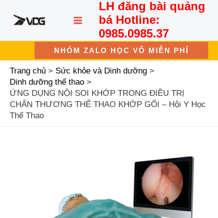
LH đăng bài quảng
Nhảy
MAIN
tới
bá Hotline:
nội
MENU
0985.0985.37
dung
NHÓM ZALO HỌC VÕ MIỄN PHÍ
Trang chủ
Sức khỏe và Dinh dưỡng
Dinh dưỡng thể thao
ỨNG DỤNG NỘI SOI KHỚP TRONG ĐIỀU TRỊ
CHẤN THƯƠNG THỂ THAO KHỚP GỐI – Hội Y Học
Thể Thao