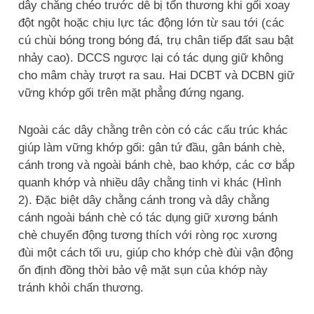
dây chằng chéo trước dễ bị tổn thương khi gối xoay
đột ngột hoặc chịu lực tác động lớn từ sau tới (các
cú chùi bóng trong bóng đá, trụ chân tiếp đất sau bật
nhảy cao). DCCS ngược lại có tác dụng giữ không
cho mâm chày trượt ra sau. Hai DCBT và DCBN giữ
vững khớp gối trên mặt phẳng đứng ngang.
Ngoài các dây chằng trên còn có các cấu trúc khác
giúp làm vững khớp gối: gân tứ đầu, gân bánh chè,
cánh trong và ngoài bánh chè, bao khớp, các cơ bắp
quanh khớp và nhiều dây chằng tinh vi khác (Hình
2). Đặc biệt dây chằng cánh trong và dây chằng
cánh ngoài bánh chè có tác dụng giữ xương bánh
chè chuyển động tương thích với ròng rọc xương
đùi một cách tối ưu, giúp cho khớp chè đùi vận động
ổn định đồng thời bảo vệ mặt sụn của khớp này
tránh khỏi chấn thương.