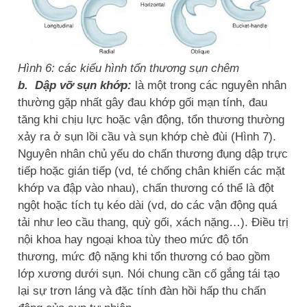
Hình 6: các kiểu hình tổn thương sụn chêm
b. Dập vỡ sụn khớp:
là một trong các nguyên nhân
thường gặp nhất gây đau khớp gối mạn tính, đau
tăng khi chịu lực hoặc vận động, tổn thương thường
xảy ra ở sụn lồi cầu và sụn khớp chè đùi (Hình 7).
Nguyên nhân chủ yếu do chấn thương đụng dập trực
tiếp hoặc gián tiếp (vd, té chống chân khiến các mặt
khớp va đập vào nhau), chấn thương có thể là đột
ngột hoặc tích tụ kéo dài (vd, do các vận động quá
tải như leo cầu thang, quỳ gối, xách nặng…). Điều trị
nội khoa hay ngoại khoa tùy theo mức độ tổn
thương, mức độ nặng khi tổn thương có bao gồm
lớp xương dưới sụn. Nói chung cần cố gắng tái tạo
lại sự trơn láng và đặc tính đàn hồi hấp thu chấn