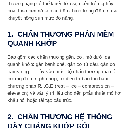
thương nặng có thể khiến lớp sụn bên trên bị hủy
hoại theo nên nó là mục tiêu chính trong điều trị các
khuyết hổng sụn mức độ nặng.
1. CHẤN THƯƠNG PHẦN MỀM
QUANH KHỚP
Bao gồm các chấn thương gân, cơ, mô dưới da
quanh khớp: gân bánh chè, gân cơ tứ đầu, gân cơ
hamstring … Tùy vào mức độ chấn thương mà có
hướng điều trị phù hợp, từ điều trị bảo tồn bằng
phương pháp
R.I.C.E
(rest – ice – compression –
elevation) và vật lý trị liệu cho đến phẫu thuật mổ hở
khâu nối hoặc tái tạo cấu trúc.
2. CHẤN THƯƠNG HỆ THỐNG
DÂY CHẰNG KHỚP GỐI