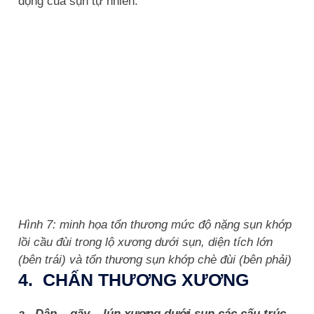
động của sụn tự nhiên.
Hình 7: minh họa tổn thương mức độ nặng sụn khớp
lồi cầu đùi trong lộ xương dưới sụn, diện tích lớn
(bên trái) và tổn thương sụn khớp chè đùi (bên phải)
4. CHẤN THƯƠNG XƯƠNG
a. Dập – gãy – lún xương dưới sụn các cấu trúc