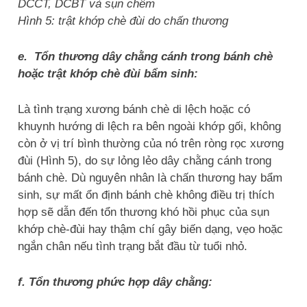
DCCT, DCBT và sụn chêm
Hình 5: trật khớp chè đùi do chấn thương
e. Tổn thương dây chằng cánh trong bánh chè
hoặc trật khớp chè đùi bẩm sinh:
Là tình trạng xương bánh chè di lệch hoặc có
khuynh hướng di lệch ra bên ngoài khớp gối, không
còn ở vị trí bình thường của nó trên ròng rọc xương
đùi (Hình 5), do sự lỏng lẻo dây chằng cánh trong
bánh chè. Dù nguyên nhân là chấn thương hay bẩm
sinh, sự mất ổn định bánh chè không điều trị thích
hợp sẽ dẫn đến tổn thương khó hồi phục của sụn
khớp chè-đùi hay thậm chí gây biến dạng, vẹo hoặc
ngắn chân nếu tình trạng bắt đầu từ tuổi nhỏ.
f. Tổn thương phức hợp dây chằng: