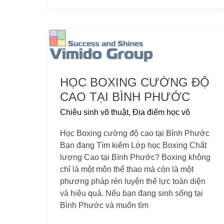
Học
Boxing
cường
độ
HỌC BOXING CƯỜNG ĐỘ
cao
tại
CAO TẠI BÌNH PHƯỚC
Bình
Chiêu sinh võ thuật
,
Địa điểm học võ
Phước
Học Boxing cường độ cao tại Bình Phước
Bạn đang Tìm kiếm Lớp học Boxing Chất
lượng Cao tại Bình Phước? Boxing không
chỉ là một môn thể thao mà còn là một
phương pháp rèn luyện thể lực toàn diện
và hiệu quả. Nếu bạn đang sinh sống tại
Bình Phước và muốn tìm