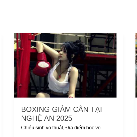
Boxing
giảm
cân
tại
Nghệ
An
2025
BOXING GIẢM CÂN TẠI
NGHỆ AN 2025
Chiêu sinh võ thuật
,
Địa điểm học võ