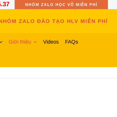
5.37
NHÓM ZALO HỌC VÕ MIỄN PHÍ
NHÓM ZALO ĐÀO TẠO HLV MIỄN PHÍ
Giới thiệu
Videos
FAQs