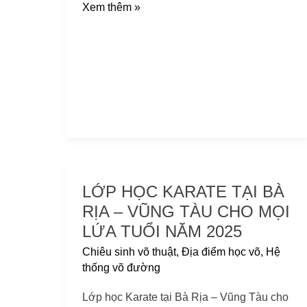
Xem thêm »
LỚP HỌC KARATE TẠI BÀ
Lớp
học
RỊA – VŨNG TÀU CHO MỌI
Karate
LỨA TUỔI NĂM 2025
tại
Chiêu sinh võ thuật
,
Địa điểm học võ
,
Hệ
Bà
thống võ đường
Rịa
–
Lớp học Karate tại Bà Rịa – Vũng Tàu cho
Vũng