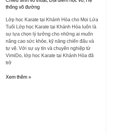
Chiêu sinh võ thuật
,
Địa điểm học võ
,
Hệ
Khánh
thống võ đường
Hòa
cho
Lớp học Karate tại Khánh Hòa cho Mọi Lứa
Mọi
Tuổi Lớp học Karate tại Khánh Hòa luôn là
Lứa
sự lựa chọn lý tưởng cho những ai muốn
Tuổi
nâng cao sức khỏe, kỹ năng chiến đấu và
năm
tự vệ. Với sự uy tín và chuyên nghiệp từ
2025
VimiDo, lớp học Karate tại Khánh Hòa đã
trở
Xem thêm »