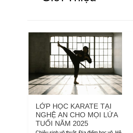
Lớp
học
Karate
tại
Nghệ
An
cho
Mọi
Lứa
Tuổi
LỚP HỌC KARATE TẠI
năm
NGHỆ AN CHO MỌI LỨA
2025
TUỔI NĂM 2025
Chiêu sinh võ thuật
,
Địa điểm học võ
,
Hệ