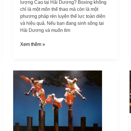
lượng Cao tại Hải Dương? Boxing không
chỉ là một môn thể thao mà còn là một
phương pháp rèn luyện thể lực toàn diện
và hiệu quả. Nếu bạn đang sinh sống tại
Hải Dương và muốn tìm
Xem thêm »
Phòng
tập
Boxing
gần
tôi
tại
Bình
Phước