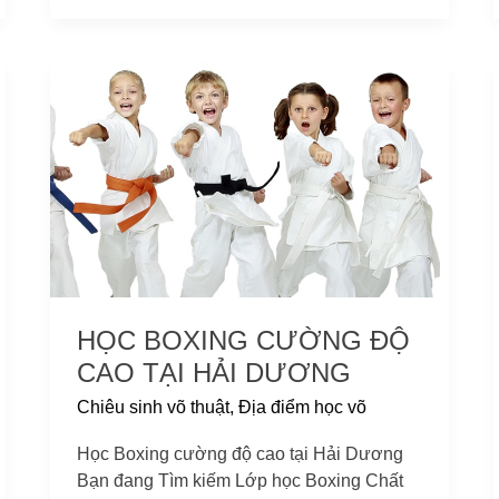
Học
Boxing
cường
độ
cao
tại
Hải
Dương
HỌC BOXING CƯỜNG ĐỘ
CAO TẠI HẢI DƯƠNG
Chiêu sinh võ thuật
,
Địa điểm học võ
Học Boxing cường độ cao tại Hải Dương
Bạn đang Tìm kiếm Lớp học Boxing Chất