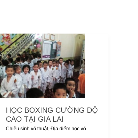
Học
Boxing
cường
độ
cao
tại
Gia
Lai
HỌC BOXING CƯỜNG ĐỘ
CAO TẠI GIA LAI
Chiêu sinh võ thuật
,
Địa điểm học võ