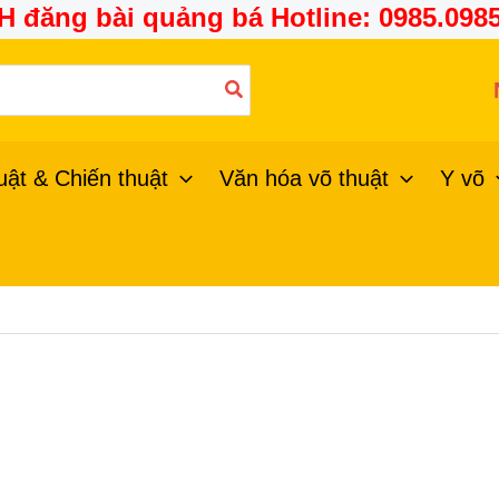
H đăng bài quảng bá Hotline: 0985.098
uật & Chiến thuật
Văn hóa võ thuật
Y võ