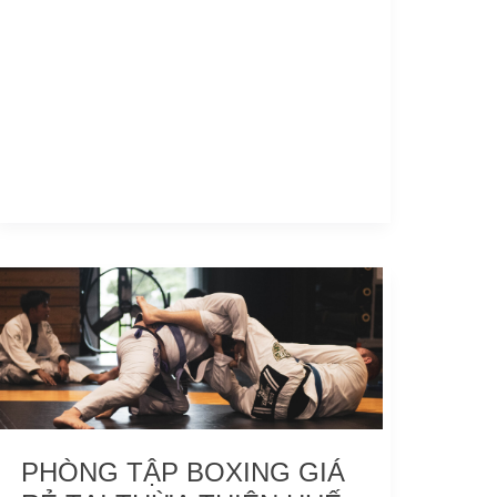
Phòng
tập
Boxing
giá
rẻ
tại
Thừa
Thiên
PHÒNG TẬP BOXING GIÁ
Huế