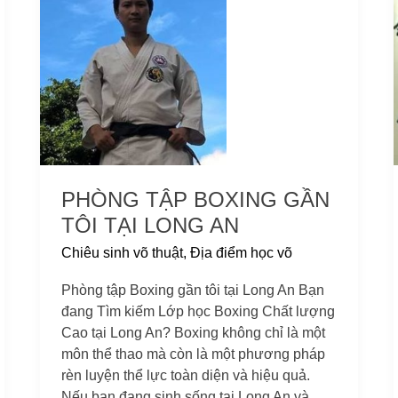
tập
Boxing
gần
tôi
tại
Long
An
PHÒNG TẬP BOXING GẦN
TÔI TẠI LONG AN
Chiêu sinh võ thuật
,
Địa điểm học võ
Phòng tập Boxing gần tôi tại Long An Bạn
đang Tìm kiếm Lớp học Boxing Chất lượng
Cao tại Long An? Boxing không chỉ là một
môn thể thao mà còn là một phương pháp
rèn luyện thể lực toàn diện và hiệu quả.
Nếu bạn đang sinh sống tại Long An và