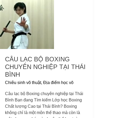
lạc
bộ
Boxing
chuyên
nghiệp
tại
Thái
Bình
CÂU LẠC BỘ BOXING
CHUYÊN NGHIỆP TẠI THÁI
BÌNH
Chiêu sinh võ thuật
,
Địa điểm học võ
Câu lạc bộ Boxing chuyên nghiệp tại Thái
Bình Bạn đang Tìm kiếm Lớp học Boxing
Chất lượng Cao tại Thái Bình? Boxing
không chỉ là một môn thể thao mà còn là