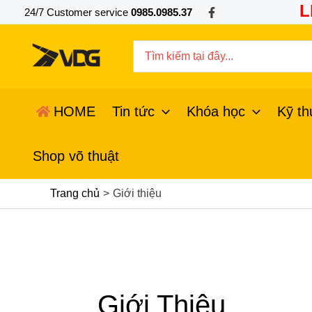
Nhảy
L
24/7 Customer service
0985.0985.37
tới
nội
Search
dung
for:
HOME
Tin tức
Khóa học
Kỹ th
Shop võ thuật
Trang chủ
Giới thiệu
Giới Thiệu