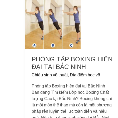
tập
Boxing
hiện
đại
tại
Bắc
Ninh
PHÒNG TẬP BOXING HIỆN
ĐẠI TẠI BẮC NINH
Chiêu sinh võ thuật
,
Địa điểm học võ
Phòng tập Boxing hiện đại tại Bắc Ninh
Bạn đang Tìm kiếm Lớp học Boxing Chất
lượng Cao tại Bắc Ninh? Boxing không chỉ
là một môn thể thao mà còn là một phương
pháp rèn luyện thể lực toàn diện và hiệu
quả. Nếu bạn đang sinh sống tại Bắc Ninh