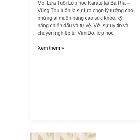
Mọi Lứa Tuổi Lớp học Karate tại Bà Rịa –
Tàu
Vũng Tàu luôn là sự lựa chọn lý tưởng cho
cho
những ai muốn nâng cao sức khỏe, kỹ
Mọi
năng chiến đấu và tự vệ. Với sự uy tín và
Lứa
chuyên nghiệp từ VimiDo, lớp học
Tuổi
năm
Xem thêm »
2025
Phòng