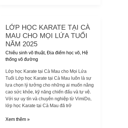
LỚP HỌC KARATE TẠI CÀ
Lớp
học
MAU CHO MỌI LỨA TUỔI
Karate
NĂM 2025
tại
Chiêu sinh võ thuật
,
Địa điểm học võ
,
Hệ
Cà
thống võ đường
Mau
cho
Lớp học Karate tại Cà Mau cho Mọi Lứa
Mọi
Tuổi Lớp học Karate tại Cà Mau luôn là sự
Lứa
lựa chọn lý tưởng cho những ai muốn nâng
Tuổi
cao sức khỏe, kỹ năng chiến đấu và tự vệ.
năm
Với sự uy tín và chuyên nghiệp từ VimiDo,
2025
lớp học Karate tại Cà Mau đã trở
Xem thêm »