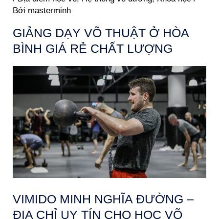
Bởi
masterminh
GIẢNG DẠY VÕ THUẬT Ở HÒA
BÌNH GIÁ RẺ CHẤT LƯỢNG
VIMIDO MINH NGHĨA ĐƯỜNG –
ĐỊA CHỈ UY TÍN CHO HỌC VÕ