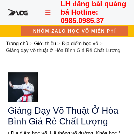
LH đăng bài quảng
Nhảy
MAIN
tới
bá Hotline:
nội
MENU
0985.0985.37
dung
NHÓM ZALO HỌC VÕ MIỄN PHÍ
Trang chủ
Giới thiệu
Địa điểm học võ
Giảng dạy võ thuật ở Hòa Bình Giá Rẻ Chất Lượng
Giảng Dạy Võ Thuật Ở Hòa
Bình Giá Rẻ Chất Lượng
/
Địa điểm học võ
,
Hệ thống võ đường
,
Khóa học
/