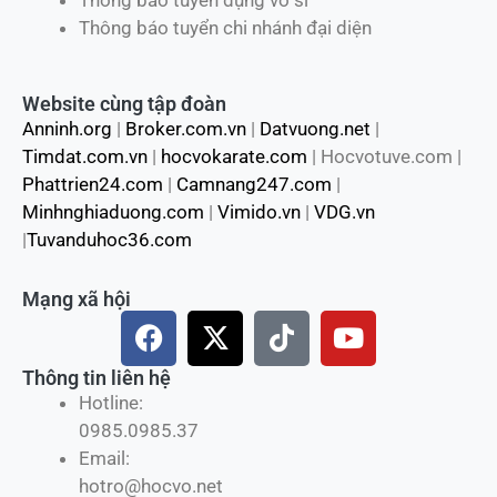
Tầm nhìn và chiến lược
Đội ngũ Huấn luyện viên
Đơn vị thành viên
Đối tác chiến lược
Tuyển dụng HLV -Võ sĩ
Thông báo tuyển dụng HLV
Thông báo tuyển dụng võ sĩ
Thông báo tuyển chi nhánh đại diện
Website cùng tập đoàn
Anninh.org
|
Broker.com.vn
|
Datvuong.net
|
Timdat.com.vn
|
hocvokarate.com
| Hocvotuve.com |
Phattrien24.com
|
Camnang247.com
|
Minhnghiaduong.com
|
Vimido.vn
|
VDG.vn
|
Tuvanduhoc36.com
Mạng xã hội