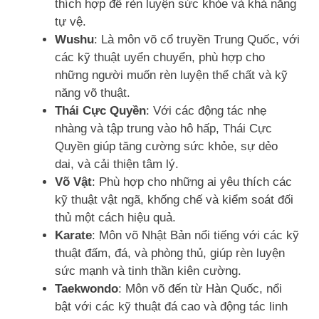
thích hợp để rèn luyện sức khỏe và khả năng
tự vệ.
Wushu
: Là môn võ cổ truyền Trung Quốc, với
các kỹ thuật uyển chuyển, phù hợp cho
những người muốn rèn luyện thể chất và kỹ
năng võ thuật.
Thái Cực Quyền
: Với các động tác nhẹ
nhàng và tập trung vào hô hấp, Thái Cực
Quyền giúp tăng cường sức khỏe, sự dẻo
dai, và cải thiện tâm lý.
Võ Vật
: Phù hợp cho những ai yêu thích các
kỹ thuật vật ngã, khống chế và kiểm soát đối
thủ một cách hiệu quả.
Karate
: Môn võ Nhật Bản nổi tiếng với các kỹ
thuật đấm, đá, và phòng thủ, giúp rèn luyện
sức mạnh và tinh thần kiên cường.
Taekwondo
: Môn võ đến từ Hàn Quốc, nổi
bật với các kỹ thuật đá cao và động tác linh