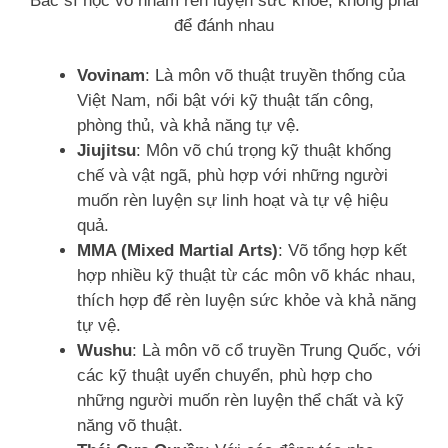
Bác sĩ học võ nhằm rèn luyện sức khỏe, không phải
để đánh nhau
Vovinam
: Là môn võ thuật truyền thống của
Việt Nam, nổi bật với kỹ thuật tấn công,
phòng thủ, và khả năng tự vệ.
Jiujitsu
: Môn võ chú trọng kỹ thuật khống
chế và vật ngã, phù hợp với những người
muốn rèn luyện sự linh hoạt và tự vệ hiệu
quả.
MMA (Mixed Martial Arts)
: Võ tổng hợp kết
hợp nhiều kỹ thuật từ các môn võ khác nhau,
thích hợp để rèn luyện sức khỏe và khả năng
tự vệ.
Wushu
: Là môn võ cổ truyền Trung Quốc, với
các kỹ thuật uyển chuyển, phù hợp cho
những người muốn rèn luyện thể chất và kỹ
năng võ thuật.