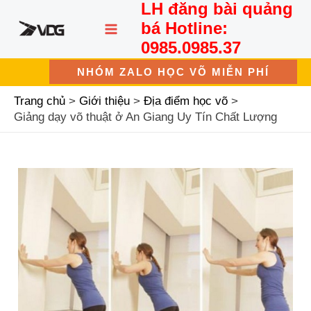
LH đăng bài quảng
Nhảy
MAIN
tới
bá Hotline:
nội
MENU
0985.0985.37
dung
NHÓM ZALO HỌC VÕ MIỄN PHÍ
Trang chủ
Giới thiệu
Địa điểm học võ
Giảng dạy võ thuật ở An Giang Uy Tín Chất Lượng