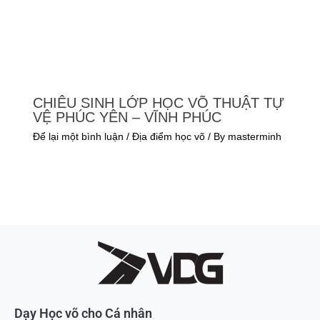
CHIÊU SINH LỚP HỌC VÕ THUẬT TỰ
VỆ PHÚC YÊN – VĨNH PHÚC
Để lại một bình luận
/
Địa điểm học võ
/ By
masterminh
Dạy Học võ cho Cá nhân