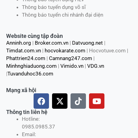
Thông báo tuyển dụng võ sĩ
Thông báo tuyển chi nhánh đại diện
Website cùng tập đoàn
Anninh.org
|
Broker.com.vn
|
Datvuong.net
|
Timdat.com.vn
|
hocvokarate.com
| Hocvotuve.com |
Phattrien24.com
|
Camnang247.com
|
Minhnghiaduong.com
|
Vimido.vn
|
VDG.vn
|
Tuvanduhoc36.com
Mạng xã hội
F
X
T
Y
a
-
i
o
c
t
k
u
Thông tin liên hệ
e
w
t
t
Hotline:
b
i
o
u
0985.0985.37
o
t
k
b
Email: