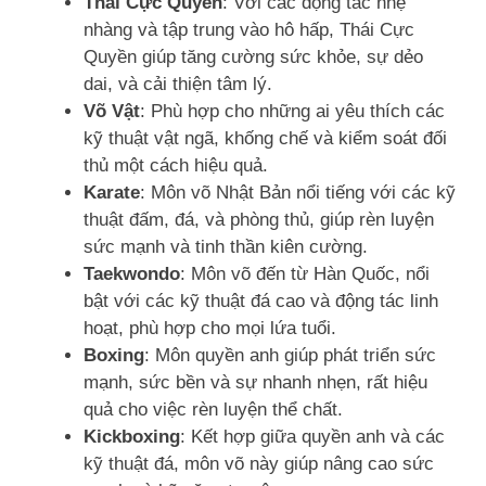
Thái Cực Quyền
: Với các động tác nhẹ
nhàng và tập trung vào hô hấp, Thái Cực
Quyền giúp tăng cường sức khỏe, sự dẻo
dai, và cải thiện tâm lý.
Võ Vật
: Phù hợp cho những ai yêu thích các
kỹ thuật vật ngã, khống chế và kiểm soát đối
thủ một cách hiệu quả.
Karate
: Môn võ Nhật Bản nổi tiếng với các kỹ
thuật đấm, đá, và phòng thủ, giúp rèn luyện
sức mạnh và tinh thần kiên cường.
Taekwondo
: Môn võ đến từ Hàn Quốc, nổi
bật với các kỹ thuật đá cao và động tác linh
hoạt, phù hợp cho mọi lứa tuổi.
Boxing
: Môn quyền anh giúp phát triển sức
mạnh, sức bền và sự nhanh nhẹn, rất hiệu
quả cho việc rèn luyện thể chất.
Kickboxing
: Kết hợp giữa quyền anh và các
kỹ thuật đá, môn võ này giúp nâng cao sức