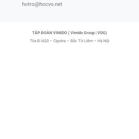
o
t
e
hotro@hocvo.net
k
e
r
TẬP ĐOÀN VIMIDO ( Vimido Group | VDG)
Tòa B IA20 – Ciputra – Bắc Từ Liêm – Hà Nội