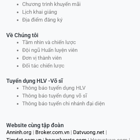
Về Chúng tôi
Tầm nhìn và chiến lược
Đội ngũ Huấn luyện viên
Đơn vị thành viên
Đối tác chiến lược
Tuyển dụng HLV -Võ sĩ
Thông báo tuyển dụng HLV
Thông báo tuyển dụng võ sĩ
Thông báo tuyển chi nhánh đại diện
Website cùng tập đoàn
Anninh.org
|
Broker.com.vn
|
Datvuong.net
|
Timdat.com.vn
|
hocvokarate.com
| Hocvotuve.com |
Phattrien24.com
|
Camnang247.com
|
Minhnghiaduong.com
|
Vimido.vn
|
VDG.vn
|
Tuvanduhoc36.com