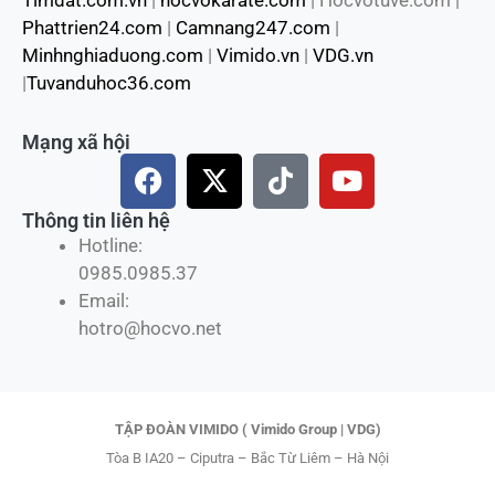
Mạng xã hội
F
X
T
Y
a
-
i
o
c
t
k
u
Thông tin liên hệ
e
w
t
t
Hotline:
b
i
o
u
0985.0985.37
o
t
k
b
Email:
o
t
e
hotro@hocvo.net
k
e
r
TẬP ĐOÀN VIMIDO ( Vimido Group | VDG)
Tòa B IA20 – Ciputra – Bắc Từ Liêm – Hà Nội