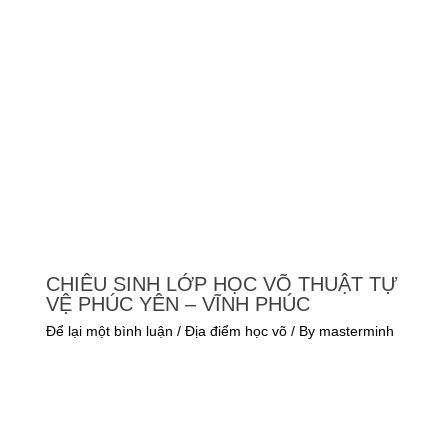
Để lại một bình luận
/
Khóa học
,
Phương pháp luyện tập
/ By
masterminh
CHIÊU SINH LỚP HỌC VÕ THUẬT TỰ
VỆ PHÚC YÊN – VĨNH PHÚC
Để lại một bình luận
/
Địa điểm học võ
/ By
masterminh