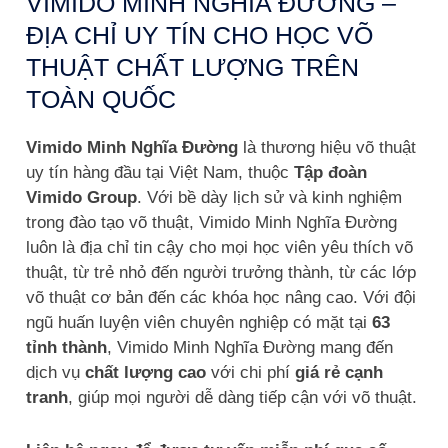
VIMIDO MINH NGHĨA ĐƯỜNG –
ĐỊA CHỈ UY TÍN CHO HỌC VÕ
THUẬT CHẤT LƯỢNG TRÊN
TOÀN QUỐC
Vimido Minh Nghĩa Đường
là thương hiệu võ thuật
uy tín hàng đầu tại Việt Nam, thuộc
Tập đoàn
Vimido Group
. Với bề dày lịch sử và kinh nghiệm
trong đào tạo võ thuật, Vimido Minh Nghĩa Đường
luôn là địa chỉ tin cậy cho mọi học viên yêu thích võ
thuật, từ trẻ nhỏ đến người trưởng thành, từ các lớp
võ thuật cơ bản đến các khóa học nâng cao. Với đội
ngũ huấn luyện viên chuyên nghiệp có mặt tại
63
tỉnh thành
, Vimido Minh Nghĩa Đường mang đến
dịch vụ
chất lượng cao
với chi phí
giá rẻ cạnh
tranh
, giúp mọi người dễ dàng tiếp cận với võ thuật.