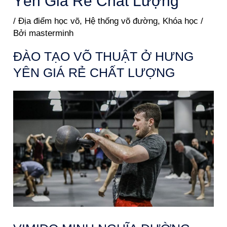
Yên Giá Rẻ Chất Lượng
/
Địa điểm học võ
,
Hệ thống võ đường
,
Khóa học
/
Bởi
masterminh
ĐÀO TẠO VÕ THUẬT Ở HƯNG
YÊN GIÁ RẺ CHẤT LƯỢNG