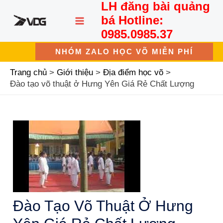
LH đăng bài quảng
Nhảy
MAIN
tới
bá Hotline:
nội
MENU
0985.0985.37
dung
NHÓM ZALO HỌC VÕ MIỄN PHÍ
Trang chủ
Giới thiệu
Địa điểm học võ
Đào tạo võ thuật ở Hưng Yên Giá Rẻ Chất Lượng
Đào Tạo Võ Thuật Ở Hưng