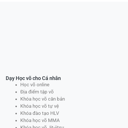
Dạy Học võ cho Cá nhân
Học võ online
Địa điểm tập võ
Khóa học võ căn bản
Khóa học võ tự vệ
Khóa đào tạo HLV
Khóa học võ MMA
Khóa học võ Jit-jitsu
Khóa học võ Karate
Khóa học võ Wushu
Khóa học võ Kickboxing