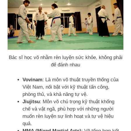
Bác sĩ học võ nhằm rèn luyện sức khỏe, không phải
để đánh nhau
Vovinam
: Là môn võ thuật truyền thống của
Việt Nam, nổi bật với kỹ thuật tấn công,
phòng thủ, và khả năng tự vệ.
Jiujitsu
: Môn võ chú trọng kỹ thuật khống
chế và vật ngã, phù hợp với những người
muốn rèn luyện sự linh hoạt và tự vệ hiệu
quả.
MMA (Mixed Martial Arts)
: Võ tổng hợp kết