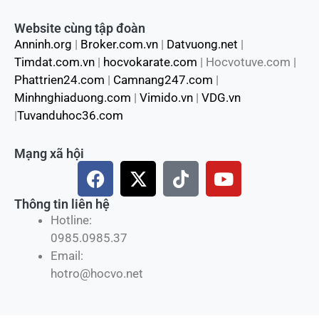
Website cùng tập đoàn
Anninh.org
|
Broker.com.vn
|
Datvuong.net
|
Timdat.com.vn
|
hocvokarate.com
| Hocvotuve.com |
Phattrien24.com
|
Camnang247.com
|
Minhnghiaduong.com
|
Vimido.vn
|
VDG.vn
|
Tuvanduhoc36.com
Mạng xã hội
F
X
T
Y
a
-
i
o
c
t
k
u
Thông tin liên hệ
e
w
t
t
Hotline:
b
i
o
u
0985.0985.37
o
t
k
b
Email:
o
t
e
hotro@hocvo.net
k
e
r