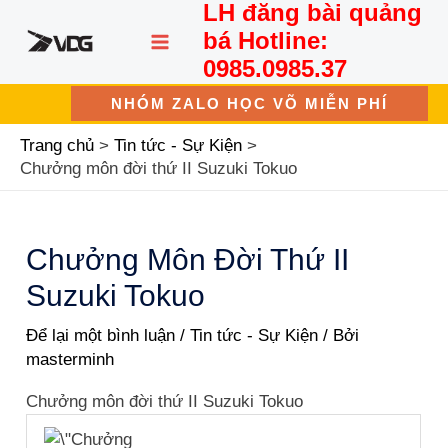
LH đăng bài quảng
Nhảy
MAIN
tới
bá Hotline:
nội
MENU
0985.0985.37
dung
NHÓM ZALO HỌC VÕ MIỄN PHÍ
Trang chủ
Tin tức - Sự Kiện
Chưởng môn đời thứ II Suzuki Tokuo
Chưởng Môn Đời Thứ II
Suzuki Tokuo
Để lại một bình luận
/
Tin tức - Sự Kiện
/ Bởi
masterminh
Chưởng môn đời thứ II Suzuki Tokuo