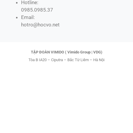
e
w
t
t
Hotline:
b
i
o
u
0985.0985.37
o
t
k
b
Email:
o
t
e
hotro@hocvo.net
k
e
r
TẬP ĐOÀN VIMIDO ( Vimido Group | VDG)
Tòa B IA20 – Ciputra – Bắc Từ Liêm – Hà Nội