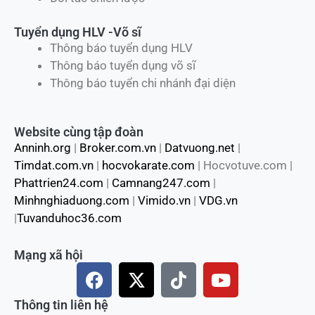
Tuyển dụng HLV -Võ sĩ
Thông báo tuyển dụng HLV
Thông báo tuyển dụng võ sĩ
Thông báo tuyển chi nhánh đại diện
Website cùng tập đoàn
Anninh.org
|
Broker.com.vn
|
Datvuong.net
|
Timdat.com.vn
|
hocvokarate.com
| Hocvotuve.com |
Phattrien24.com
|
Camnang247.com
|
Minhnghiaduong.com
|
Vimido.vn
|
VDG.vn
|
Tuvanduhoc36.com
Mạng xã hội
F
X
T
Y
a
-
i
o
c
t
k
u
Thông tin liên hệ