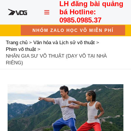
LH đăng bài quảng
Nhảy
MAIN
tới
bá Hotline:
nội
MENU
0985.0985.37
dung
NHÓM ZALO HỌC VÕ MIỄN PHÍ
Trang chủ
Văn hóa và Lịch sử võ thuật
Phim võ thuật
NHẬN GIA SƯ VÕ THUẬT (DẠY VÕ TẠI NHÀ
RIÊNG)