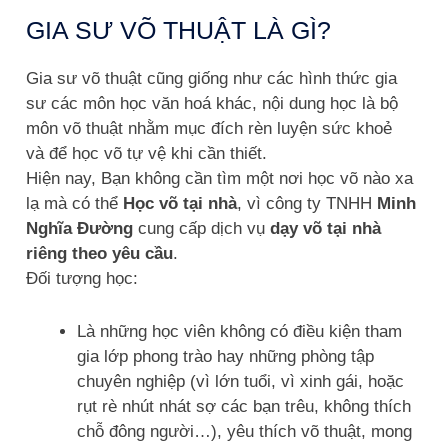
GIA SƯ VÕ THUẬT LÀ GÌ?
Gia sư võ thuật cũng giống như các hình thức gia
sư các môn học văn hoá khác, nội dung học là bộ
môn võ thuật nhằm mục đích rèn luyện sức khoẻ
và để học võ tự vệ khi cần thiết.
Hiện nay, Bạn không cần tìm một nơi học võ nào xa
lạ mà có thể
Học võ tại nhà
, vì công ty TNHH
Minh
Nghĩa Đường
cung cấp dịch vụ
dạy võ tại nhà
riêng theo yêu cầu
.
Đối tượng học:
Là những học viên không có điều kiện tham
gia lớp phong trào hay những phòng tập
chuyên nghiệp (vì lớn tuổi, vì xinh gái, hoặc
rụt rè nhút nhát sợ các bạn trêu, không thích
chỗ đông người…), yêu thích võ thuật, mong