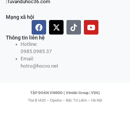
|
Tuvanduhoc36.com
Mạng xã hội
F
X
T
Y
a
-
i
o
c
t
k
u
Thông tin liên hệ
e
w
t
t
Hotline:
b
i
o
u
0985.0985.37
o
t
k
b
Email:
o
t
e
hotro@hocvo.net
k
e
r
TẬP ĐOÀN VIMIDO ( Vimido Group | VDG)
Tòa B IA20 – Ciputra – Bắc Từ Liêm – Hà Nội