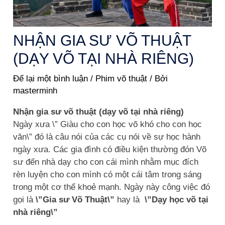
NHẬN GIA SƯ VÕ THUẬT
(DẠY VÕ TẠI NHÀ RIÊNG)
Để lại một bình luận
/
Phim võ thuật
/ Bởi
masterminh
Nhận gia sư võ thuật (dạy võ tại nhà riêng)
Ngày xưa \” Giàu cho con học võ khó cho con học
văn\” đó là câu nói của các cụ nói về sự học hành
ngày xưa. Các gia đình có điều kiện thường đón Võ
sư đến nhà dạy cho con cái mình nhằm mục đích
rèn luyện cho con mình có một cái tâm trong sáng
trong một cơ thể khoẻ mạnh. Ngày này công việc đó
gọi là
\”Gia sư Võ Thuật\”
hay là
\”Dạy học võ tại
nhà riêng\”