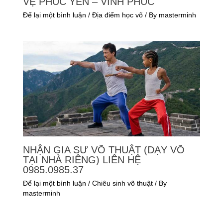
VỆ PHÚC YÊN – VĨNH PHÚC
Để lại một bình luận
/
Địa điểm học võ
/ By
masterminh
NHẬN GIA SƯ VÕ THUẬT (DẠY VÕ
TẠI NHÀ RIÊNG) LIÊN HỆ
0985.0985.37
Để lại một bình luận
/
Chiêu sinh võ thuật
/ By
masterminh