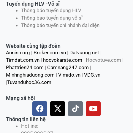
Tuyển dụng HLV -Võ sĩ
Thông báo tuyển dụng HLV
Thông báo tuyển dụng võ sĩ
Thông báo tuyển chi nhánh đại diện
Website cùng tập đoàn
Anninh.org
|
Broker.com.vn
|
Datvuong.net
|
Timdat.com.vn
|
hocvokarate.com
| Hocvotuve.com |
Phattrien24.com
|
Camnang247.com
|
Minhnghiaduong.com
|
Vimido.vn
|
VDG.vn
|
Tuvanduhoc36.com
Mạng xã hội
F
X
T
Y
a
-
i
o
c
t
k
u
Thông tin liên hệ
e
w
t
t
Hotline: