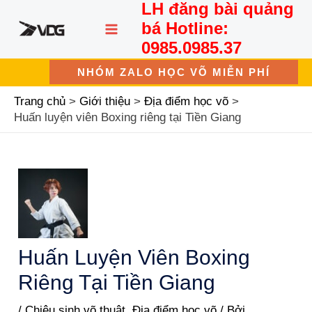
LH đăng bài quảng
Nhảy
MAIN
tới
bá Hotline:
nội
MENU
0985.0985.37
dung
NHÓM ZALO HỌC VÕ MIỄN PHÍ
Trang chủ
Giới thiệu
Địa điểm học võ
Huấn luyện viên Boxing riêng tại Tiền Giang
Huấn Luyện Viên Boxing
Riêng Tại Tiền Giang
/
Chiêu sinh võ thuật
,
Địa điểm học võ
/ Bởi