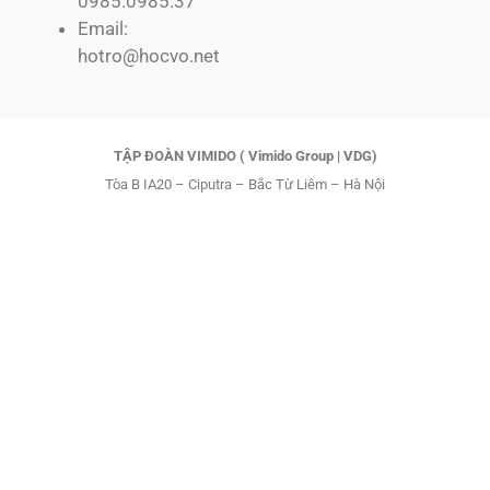
b
i
o
u
0985.0985.37
o
t
k
b
Email:
o
t
e
hotro@hocvo.net
k
e
r
TẬP ĐOÀN VIMIDO ( Vimido Group | VDG)
Tòa B IA20 – Ciputra – Bắc Từ Liêm – Hà Nội