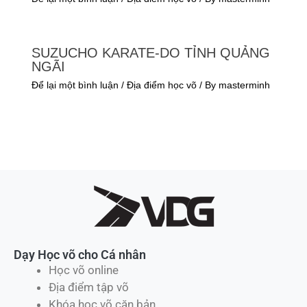
TÌM ĐỊA ĐIỂM HỌC VÕ CỦA VIMIDO
KARATE-DO Ở ĐÂU?
Để lại một bình luận
/
Địa điểm học võ
/ By
masterminh
SUZUCHO KARATE-DO TỈNH ĐIỆN
BIÊN
Để lại một bình luận
/
Địa điểm học võ
/ By
masterminh
SUZUCHO KARATE-DO TỈNH QUẢNG
NGÃI
Để lại một bình luận
/
Địa điểm học võ
/ By
masterminh