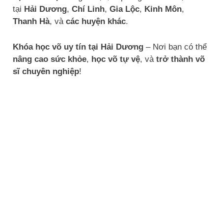
tại
Hải Dương
,
Chí Linh
,
Gia Lộc
,
Kinh Môn
,
Thanh Hà
, và
các huyện khác
.
Khóa học võ uy tín tại Hải Dương
– Nơi bạn có thể
nâng cao sức khỏe
,
học võ tự vệ
, và
trở thành võ
sĩ chuyên nghiệp
!