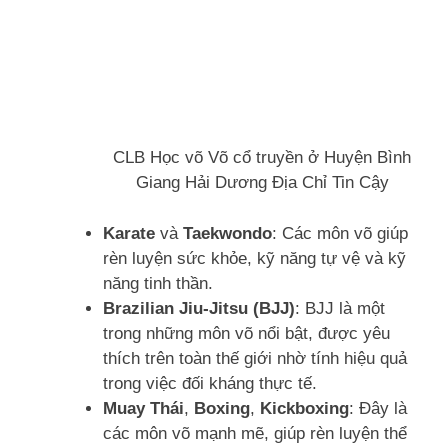
CLB Học võ Võ cổ truyền ở Huyện Bình
Giang Hải Dương Địa Chỉ Tin Cậy
Karate
và
Taekwondo
: Các môn võ giúp
rèn luyện sức khỏe, kỹ năng tự vệ và kỹ
năng tinh thần.
Brazilian Jiu-Jitsu (BJJ)
: BJJ là một
trong những môn võ nổi bật, được yêu
thích trên toàn thế giới nhờ tính hiệu quả
trong việc đối kháng thực tế.
Muay Thái
,
Boxing
,
Kickboxing
: Đây là
các môn võ mạnh mẽ, giúp rèn luyện thể