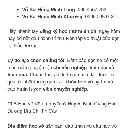
Võ Sư Hùng Minh Long
: 096.4567.283
Võ Sư Hùng Minh Khương
: 0396.005.018
Hãy nhanh tay
đăng ký học thử miễn phí
ngay hôm
nay để bắt đầu hành trình luyện tập võ thuật của bạn
tại Hải Dương.
Lý do lựa chọn chúng tôi
: Đảm bảo bạn sẽ có một
môi trường luyện tập
chuyên nghiệp
,
hiện đại
và
hiệu quả
. Chúng tôi cam kết giúp bạn đạt được kết
quả tốt nhất thông qua các
khóa học võ
uy tín và
các
huấn luyện viên chuyên nghiệp
.
CLB Học võ Võ cổ truyền ở Huyện Bình Giang Hải
Dương Địa Chỉ Tin Cậy
Địa điểm học võ
gần bạn, đáp ứng nhu cầu học võ