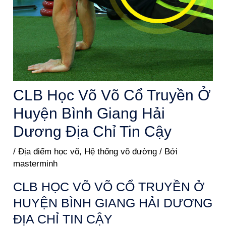
CLB Học Võ Võ Cổ Truyền Ở
Huyện Bình Giang Hải
Dương Địa Chỉ Tin Cậy
/
Địa điểm học võ
,
Hệ thống võ đường
/ Bởi
masterminh
CLB HỌC VÕ VÕ CỔ TRUYỀN Ở
HUYỆN BÌNH GIANG HẢI DƯƠNG
ĐỊA CHỈ TIN CẬY