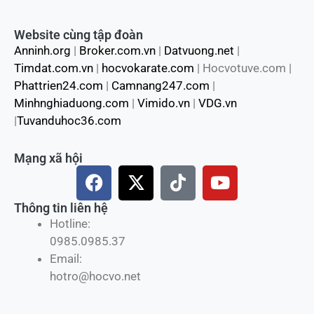
Đội ngũ Huấn luyện viên
Đơn vị thành viên
Đối tác chiến lược
Tuyển dụng HLV -Võ sĩ
Thông báo tuyển dụng HLV
Thông báo tuyển dụng võ sĩ
Thông báo tuyển chi nhánh đại diện
Website cùng tập đoàn
Anninh.org
|
Broker.com.vn
|
Datvuong.net
|
Timdat.com.vn
|
hocvokarate.com
| Hocvotuve.com |
Phattrien24.com
|
Camnang247.com
|
Minhnghiaduong.com
|
Vimido.vn
|
VDG.vn
|
Tuvanduhoc36.com
Mạng xã hội