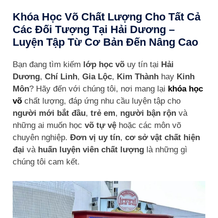
Khóa Học Võ Chất Lượng Cho Tất Cả
Các Đối Tượng Tại Hải Dương –
Luyện Tập Từ Cơ Bản Đến Nâng Cao
Bạn đang tìm kiếm
lớp học võ
uy tín tại
Hải
Dương
,
Chí Linh
,
Gia Lộc
,
Kim Thành
hay
Kinh
Môn
? Hãy đến với chúng tôi, nơi mang lại
khóa học
võ
chất lượng, đáp ứng nhu cầu luyện tập cho
người mới bắt đầu
,
trẻ em
,
người bận rộn
và
những ai muốn học
võ tự vệ
hoặc các môn võ
chuyên nghiệp.
Đơn vị uy tín
,
cơ sở vật chất hiện
đại
và
huấn luyện viên chất lượng
là những gì
chúng tôi cam kết.