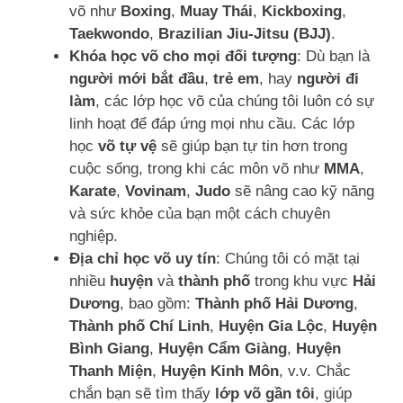
võ như
Boxing
,
Muay Thái
,
Kickboxing
,
Taekwondo
,
Brazilian Jiu-Jitsu (BJJ)
.
Khóa học võ cho mọi đối tượng
: Dù bạn là
người mới bắt đầu
,
trẻ em
, hay
người đi
làm
, các lớp học võ của chúng tôi luôn có sự
linh hoạt để đáp ứng mọi nhu cầu. Các lớp
học
võ tự vệ
sẽ giúp bạn tự tin hơn trong
cuộc sống, trong khi các môn võ như
MMA
,
Karate
,
Vovinam
,
Judo
sẽ nâng cao kỹ năng
và sức khỏe của bạn một cách chuyên
nghiệp.
Địa chỉ học võ uy tín
: Chúng tôi có mặt tại
nhiều
huyện
và
thành phố
trong khu vực
Hải
Dương
, bao gồm:
Thành phố Hải Dương
,
Thành phố Chí Linh
,
Huyện Gia Lộc
,
Huyện
Bình Giang
,
Huyện Cẩm Giàng
,
Huyện
Thanh Miện
,
Huyện Kinh Môn
, v.v. Chắc
chắn bạn sẽ tìm thấy
lớp võ gần tôi
, giúp