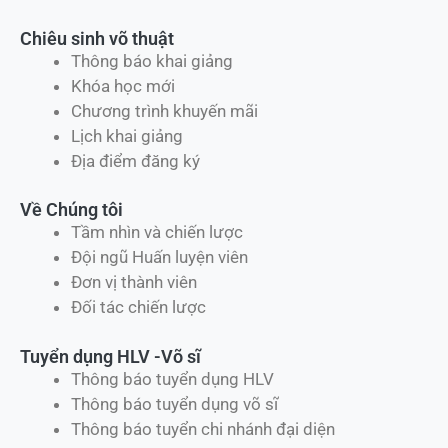
Tin tức và sự kiện
Dạy Học võ cho tổ chức
Đào tạo tự vệ
Teambuilding Võ Thuật
Khóa học tùy chỉnh
Đào tạo an ninh
Đăng ký đào tạo
Chiêu sinh võ thuật
Thông báo khai giảng
Khóa học mới
Chương trình khuyến mãi
Lịch khai giảng
Địa điểm đăng ký
Về Chúng tôi
Tầm nhìn và chiến lược