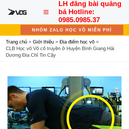
LH đăng bài quảng
Nhảy
MAIN
tới
bá Hotline:
nội
MENU
0985.0985.37
dung
NHÓM ZALO HỌC VÕ MIỄN PHÍ
Trang chủ
Giới thiệu
Địa điểm học võ
CLB Học võ Võ cổ truyền ở Huyện Bình Giang Hải
Dương Địa Chỉ Tin Cậy