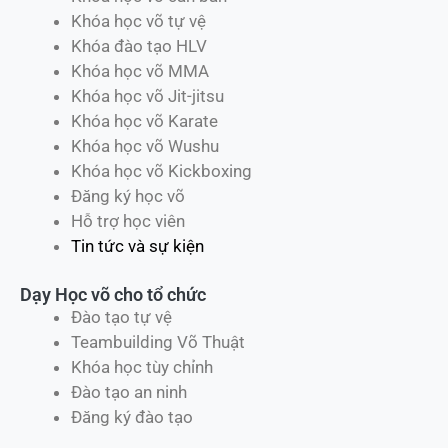
Dạy Học võ cho Cá nhân
Học võ online
Địa điểm tập võ
Khóa học võ căn bản
Khóa học võ tự vệ
Khóa đào tạo HLV
Khóa học võ MMA
Khóa học võ Jit-jitsu
Khóa học võ Karate
Khóa học võ Wushu
Khóa học võ Kickboxing
Đăng ký học võ
Hỗ trợ học viên