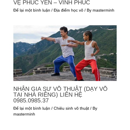
VỆ PHÚC YÊN – VĨNH PHÚC
Để lại một bình luận
/
Địa điểm học võ
/ By
masterminh
NHẬN GIA SƯ VÕ THUẬT (DẠY VÕ
TẠI NHÀ RIÊNG) LIÊN HỆ
0985.0985.37
Để lại một bình luận
/
Chiêu sinh võ thuật
/ By
masterminh