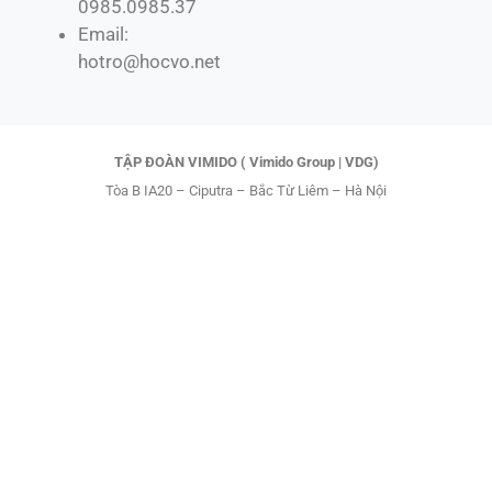
b
i
o
u
0985.0985.37
o
t
k
b
Email:
o
t
e
hotro@hocvo.net
k
e
r
TẬP ĐOÀN VIMIDO ( Vimido Group | VDG)
Tòa B IA20 – Ciputra – Bắc Từ Liêm – Hà Nội