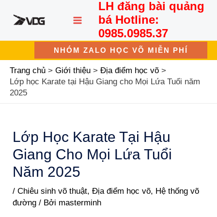
LH đăng bài quảng
Nhảy
MAIN
tới
bá Hotline:
nội
MENU
0985.0985.37
dung
NHÓM ZALO HỌC VÕ MIỄN PHÍ
Trang chủ
Giới thiệu
Địa điểm học võ
Lớp học Karate tại Hậu Giang cho Mọi Lứa Tuổi năm
2025
Lớp Học Karate Tại Hậu
Giang Cho Mọi Lứa Tuổi
Năm 2025
/
Chiêu sinh võ thuật
,
Địa điểm học võ
,
Hệ thống võ
đường
/ Bởi
masterminh