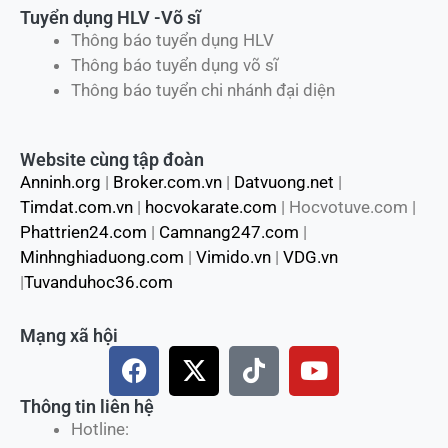
Tuyển dụng HLV -Võ sĩ
Thông báo tuyển dụng HLV
Thông báo tuyển dụng võ sĩ
Thông báo tuyển chi nhánh đại diện
Website cùng tập đoàn
Anninh.org
|
Broker.com.vn
|
Datvuong.net
|
Timdat.com.vn
|
hocvokarate.com
| Hocvotuve.com |
Phattrien24.com
|
Camnang247.com
|
Minhnghiaduong.com
|
Vimido.vn
|
VDG.vn
|
Tuvanduhoc36.com
Mạng xã hội
F
X
T
Y
a
-
i
o
c
t
k
u
Thông tin liên hệ
e
w
t
t
Hotline: