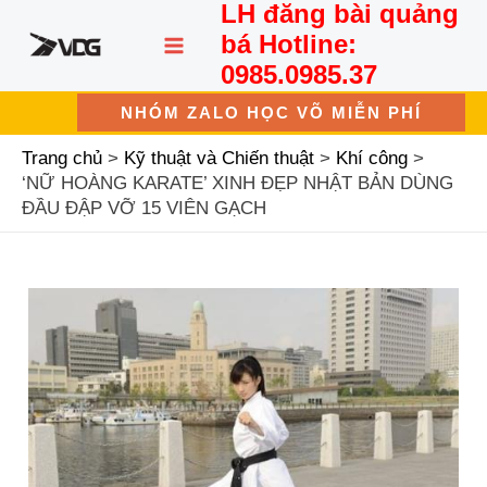
LH đăng bài quảng
Nhảy
MAIN
tới
bá Hotline:
nội
MENU
0985.0985.37
dung
NHÓM ZALO HỌC VÕ MIỄN PHÍ
Trang chủ
Kỹ thuật và Chiến thuật
Khí công
‘NỮ HOÀNG KARATE’ XINH ĐẸP NHẬT BẢN DÙNG
ĐẦU ĐẬP VỠ 15 VIÊN GẠCH