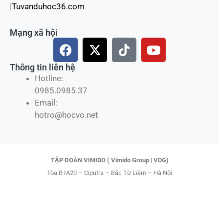
|
Tuvanduhoc36.com
Mạng xã hội
F
X
T
Y
a
-
i
o
c
t
k
u
Thông tin liên hệ
e
w
t
t
Hotline:
b
i
o
u
0985.0985.37
o
t
k
b
Email:
o
t
e
hotro@hocvo.net
k
e
r
TẬP ĐOÀN VIMIDO ( Vimido Group | VDG)
Tòa B IA20 – Ciputra – Bắc Từ Liêm – Hà Nội